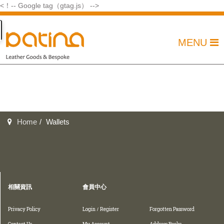
<！-- Google tag（gtag.js） -->
MENU
Home
Wallets
相關資訊
會員中心
Privacy Policy
Login
Register
Forgotten Password
/